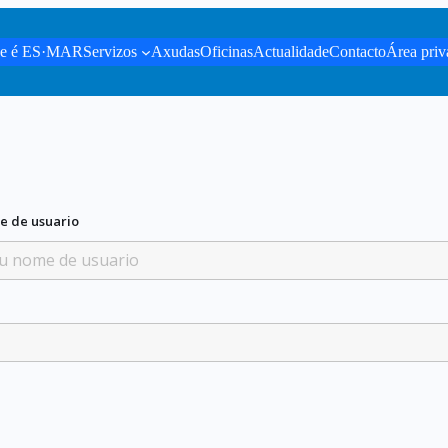
e é ES·MAR
Servizos
Axudas
Oficinas
Actualidade
Contacto
Área priv
e de usuario