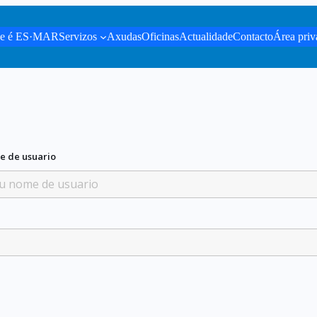
e é ES·MAR
Servizos
Axudas
Oficinas
Actualidade
Contacto
Área priv
e de usuario