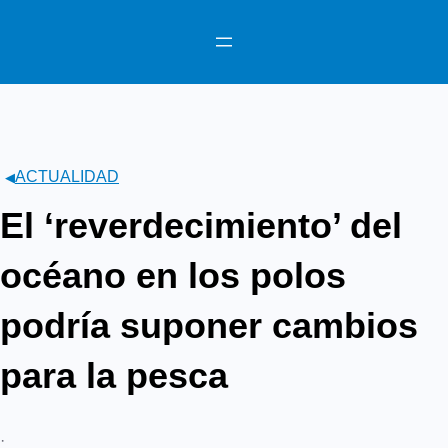
Saltar
al
contenido
ACTUALIDAD
El ‘reverdecimiento’ del
océano en los polos
podría suponer cambios
para la pesca
·