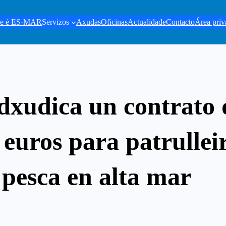
e é ES·MAR
Servizos
Axudas
Oficinas
Actualidade
Contacto
Área priv
xudica un contrato 
 euros para patrullei
 pesca en alta mar