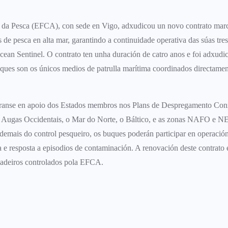
da Pesca (EFCA), con sede en Vigo, adxudicou un novo contrato marc
s de pesca en alta mar, garantindo a continuidade operativa das súas t
ean Sentinel. O contrato ten unha duración de catro anos e foi adxudi
buques son os únicos medios de patrulla marítima coordinados directam
aranse en apoio dos Estados membros nos Plans de Despregamento Co
s Augas Occidentais, o Mar do Norte, o Báltico, e as zonas NAFO e N
Ademais do control pesqueiro, os buques poderán participar en operació
 e resposta a episodios de contaminación. A renovación deste contrato é
aladeiros controlados pola EFCA.