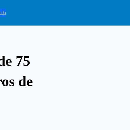
ada
de 75
ros de