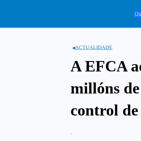
Saltar
ao
Qu
contido
ACTUALIDADE
A EFCA ad
millóns de
control de
·