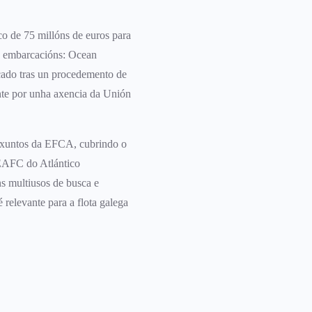
o de 75 millóns de euros para
res embarcacións: Ocean
cado tras un procedemento de
ente por unha axencia da Unión
nxuntos da EFCA, cubrindo o
EAFC do Atlántico
ns multiusos de busca e
 relevante para a flota galega