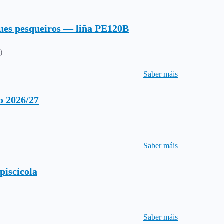
ques pesqueiros — liña PE120B
)
Saber máis
o 2026/27
Saber máis
piscícola
Saber máis