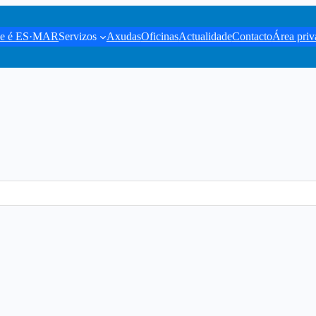
e é ES·MAR
Servizos
Axudas
Oficinas
Actualidade
Contacto
Área priv