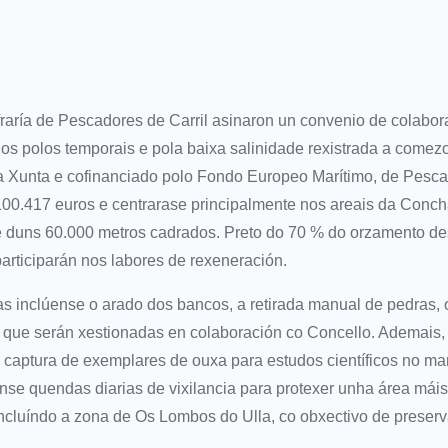
fraría de Pescadores de Carril asinaron un convenio de colabor
s polos temporais e pola baixa salinidade rexistrada a comez
a Xunta e cofinanciado polo Fondo Europeo Marítimo, de Pesca
100.417 euros e centrarase principalmente nos areais da Conc
e duns 60.000 metros cadrados. Preto do 70 % do orzamento des
articiparán nos labores de rexeneración.
as inclúense o arado dos bancos, a retirada manual de pedras, o
 que serán xestionadas en colaboración co Concello. Ademais
 captura de exemplares de ouxa para estudos científicos no mar
nse quendas diarias de vixilancia para protexer unha área máis
ncluíndo a zona de Os Lombos do Ulla, co obxectivo de preserv