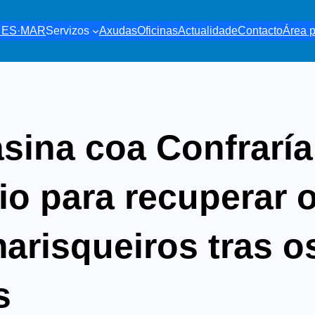
é ES·MAR
Servizos
Axudas
Oficinas
Actualidade
Contacto
Área p
sina coa Confraría 
io para recuperar 
arisqueiros tras o
s