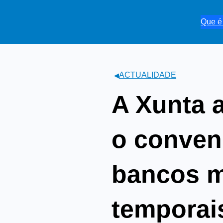
Saltar
ao
Que 
contido
ACTUALIDADE
A Xunta a
o conven
bancos m
temporai