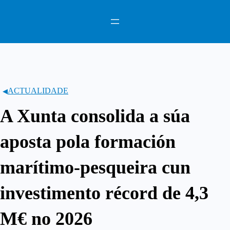
Saltar
ao
contido
ACTUALIDADE
A Xunta consolida a súa
aposta pola formación
marítimo-pesqueira cun
investimento récord de 4,3
M€ no 2026