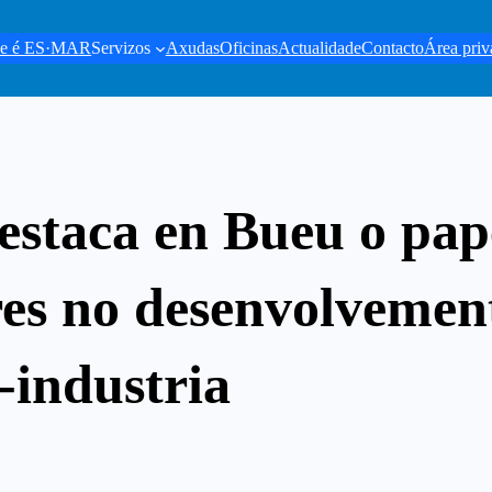
e é ES·MAR
Servizos
Axudas
Oficinas
Actualidade
Contacto
Área priv
staca en Bueu o pape
res no desenvolvemen
-industria