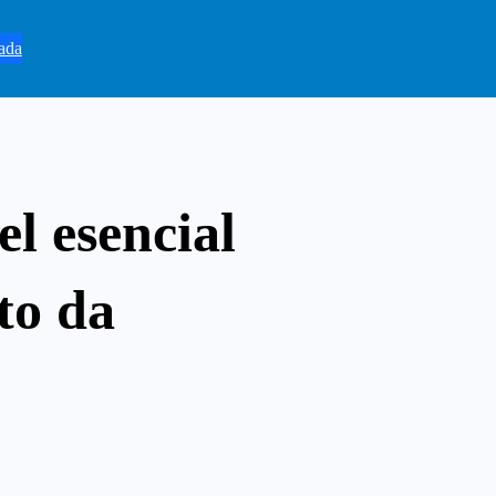
ada
l esencial
to da