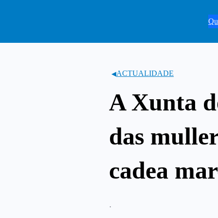
Saltar
ao
Qu
contido
ACTUALIDADE
A Xunta de
das mulle
cadea mar
·