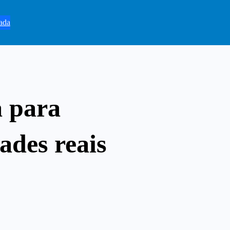
ada
a para
ades reais