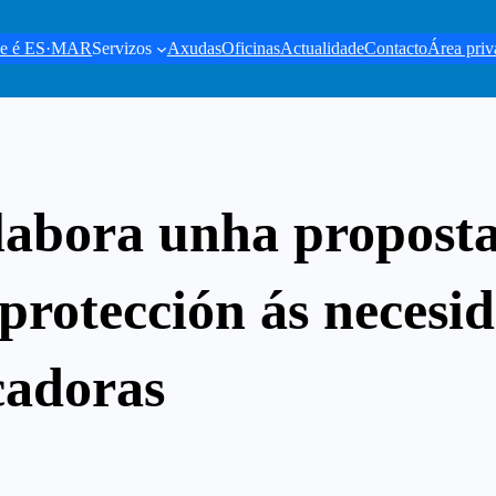
e é ES·MAR
Servizos
Axudas
Oficinas
Actualidade
Contacto
Área priv
labora unha propost
protección ás necesid
cadoras