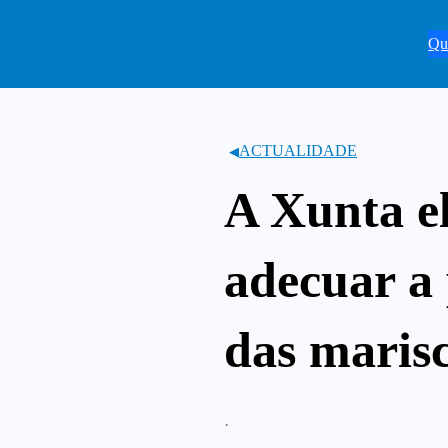
Saltar
ao
Qu
contido
ACTUALIDADE
A Xunta e
adecuar a 
das maris
·