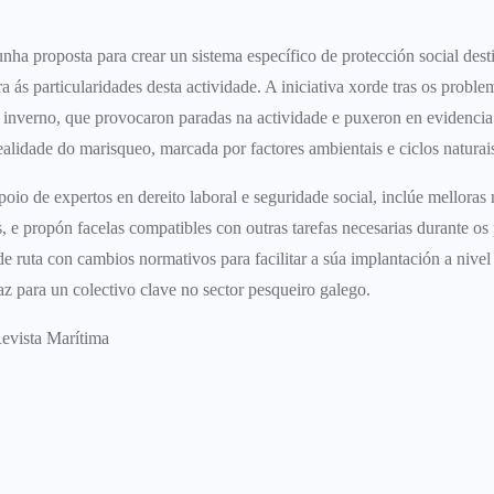
nha proposta para crear un sistema específico de protección social dest
a ás particularidades desta actividade. A iniciativa xorde tras os probl
 inverno, que provocaron paradas na actividade e puxeron en evidencia 
ealidade do marisqueo, marcada por factores ambientais e ciclos naturais 
o de expertos en dereito laboral e seguridade social, inclúe melloras n
, e propón facelas compatibles con outras tarefas necesarias durante os 
e ruta con cambios normativos para facilitar a súa implantación a nivel
az para un colectivo clave no sector pesqueiro galego.
Revista Marítima