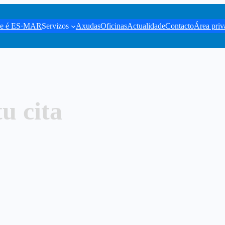
e é ES·MAR
Servizos
Axudas
Oficinas
Actualidade
Contacto
Área priv
u cita