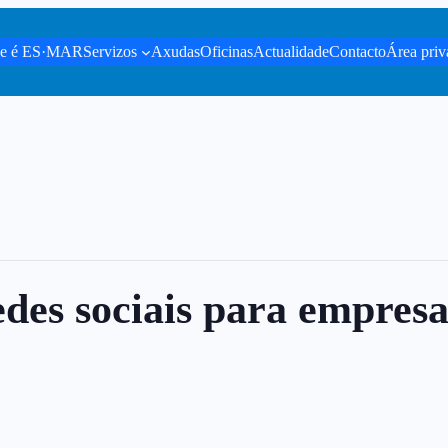
e é ES·MAR
Servizos
Axudas
Oficinas
Actualidade
Contacto
Área priv
edes sociais para empresa