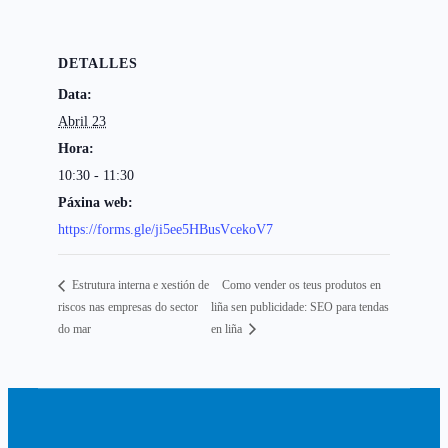
DETALLES
Data:
Abril 23
Hora:
10:30 - 11:30
Páxina web:
https://forms.gle/ji5ee5HBusVcekoV7
Como vender os teus produtos en
Estrutura interna e xestión de
riscos nas empresas do sector
liña sen publicidade: SEO para tendas
do mar
en liña