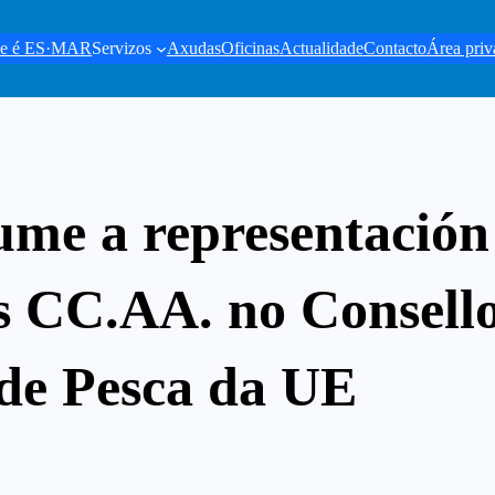
e é ES·MAR
Servizos
Axudas
Oficinas
Actualidade
Contacto
Área priv
ume a representación
as CC.AA. no Consell
 de Pesca da UE