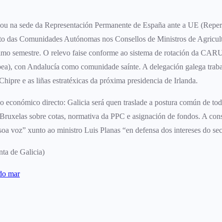
zou na sede da Representación Permanente de España ante a UE (Reper)
to das Comunidades Autónomas nos Consellos de Ministros de Agricultu
mo semestre. O relevo faise conforme ao sistema de rotación da CAR
a), con Andalucía como comunidade saínte. A delegación galega traball
Chipre e as liñas estratéxicas da próxima presidencia de Irlanda.
eso económico directo: Galicia será quen traslade a postura común de to
Bruxelas sobre cotas, normativa da PPC e asignación de fondos. A cons
soa voz” xunto ao ministro Luis Planas “en defensa dos intereses do sec
ta de Galicia)
 do mar