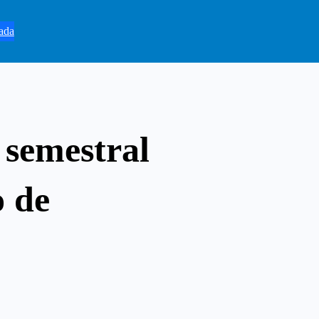
ada
 semestral
o de