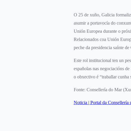
O 25 de xuño, Galicia formali
asumir a portavocía do conxun
Unión Europea durante o próxi
Relacionados coa Unión Europe
peche da presidencia saínte de 
Este rol institucional ten un p
españolas nas negociacións de 
o obxectivo é “traballar cunha 
Fonte: Consellería do Mar (Xun
Noticia | Portal da Consellería