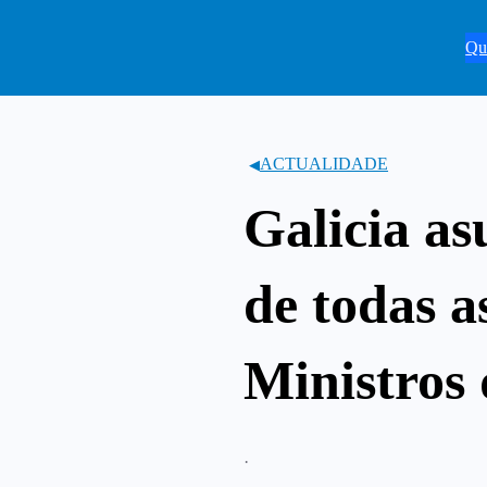
Saltar
ao
Qu
contido
ACTUALIDADE
Galicia as
de todas 
Ministros
·