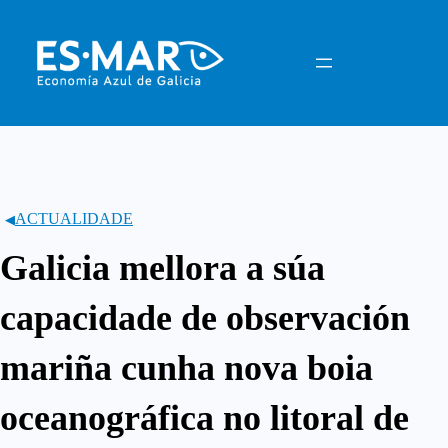
Saltar
ao
contido
ACTUALIDADE
Galicia mellora a súa
capacidade de observación
mariña cunha nova boia
oceanográfica no litoral de