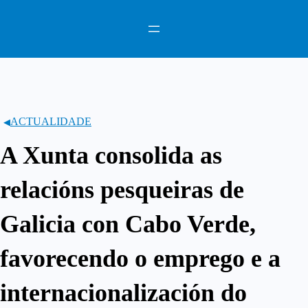
Saltar
ao
contido
ACTUALIDADE
A Xunta consolida as
relacións pesqueiras de
Galicia con Cabo Verde,
favorecendo o emprego e a
internacionalización do