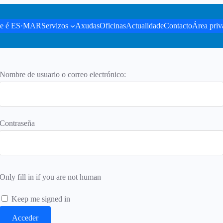
e é ES·MAR
Servizos
Axudas
Oficinas
Actualidade
Contacto
Área priv
Nombre de usuario o correo electrónico:
Contraseña
Only fill in if you are not human
Keep me signed in