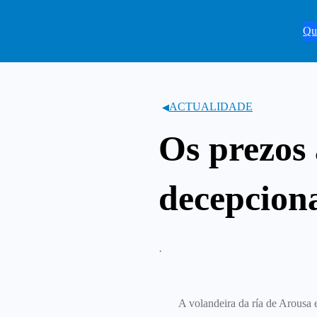
Saltar
ao
Qu
contido
ACTUALIDADE
Os prezos
decepciona
·
A volandeira da ría de Arousa 