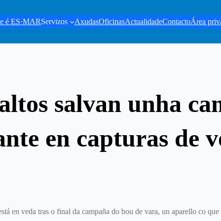
e é ES·MAR
Servizos
Axudas
Oficinas
Actualidade
Contacto
Área priv
 altos salvan unha c
nte en capturas de v
está en veda tras o final da campaña do bou de vara, un aparello co qu