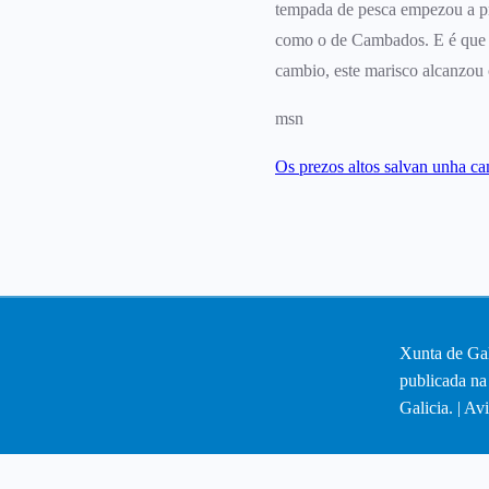
tempada de pesca empezou a pr
como o de Cambados. E é que se
cambio, este marisco alcanzou 
msn
Os prezos altos salvan unha c
Xunta de Gal
publicada na
Galicia. |
Avi