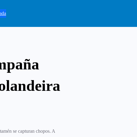
ada
ampaña
olandeira
e tamén se capturan chopos. A