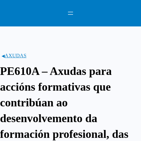
Saltar
ao
contido
AXUDAS
PE610A – Axudas para
accións formativas que
contribúan ao
desenvolvemento da
formación profesional, das