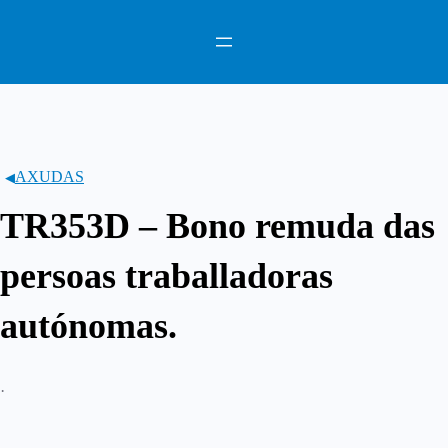
Saltar
ao
contido
AXUDAS
TR353D – Bono remuda das
persoas traballadoras
autónomas.
·