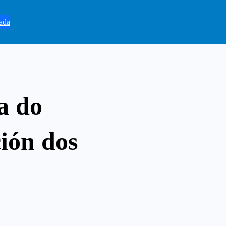
ada
a do
ción dos