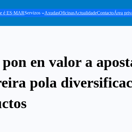
e é ES·MAR
Servizos
Axudas
Oficinas
Actualidade
Contacto
Área priv
 pon en valor a apost
ira pola diversifica
uctos