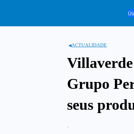
Saltar
ao
Qu
contido
ACTUALIDADE
Villaverde
Grupo Pere
seus prod
·