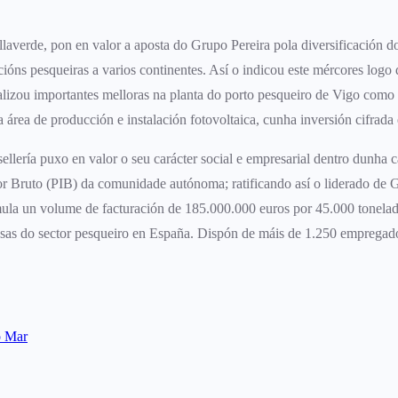
laverde, pon en valor a aposta do Grupo Pereira pola diversificación do
ións pesqueiras a varios continentes. Así o indicou este mércores logo da
ealizou importantes melloras na planta do porto pesqueiro de Vigo como 
 área de producción e instalación fotovoltaica, cunha inversión cifrada 
lería puxo en valor o seu carácter social e empresarial dentro dunha 
or Bruto (PIB) da comunidade autónoma; ratificando así o liderado de G
ula un volume de facturación de 185.000.000 euros por 45.000 tonelada
resas do sector pesqueiro en España. Dispón de máis de 1.250 empregad
o Mar